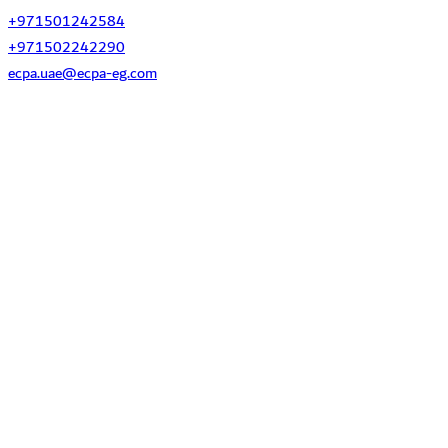
+971501242584
+971502242290
ecpa.uae@ecpa-eg.com