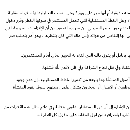
قيقية أم أنها حبر على ورق؟ وهل النسب التحليليه لهذه الارباح مقارنة
؟ وهل الخطة المستقبلية التي تحمل المستثمر في ضوئها الخطر وقرر دخول
 تقدم دور الخبير الضريبي من ضرورة التحقق من أن الإلتزامات الضريبية التي
 انها إنتقاص من عوائد رأس ماله التي كان ينتظرها ، وهو أمر يتطلب قدر
ادل أو يفوق ذلك الذي التزم به الخبير المالي أمام المستثمرين.
قبلا وفي ظل نجاح الشراكة وفي ظل لاقدر الله فشلها.
 أصول المنشأة وما يتبعه من تدمير الخطط المستقبليه ، إن عدم وجود
موظفين أو الاصول أو المخزون بشكل علمي ممنهج سوف يقود المنشأة
 الإشارة إلى أن دور المستشار القانوني يتعاظم في علاج مثل هذه الثغرات من
ارينا باحترافيه من اجل الحفاظ على حقوق كل الاطراف.