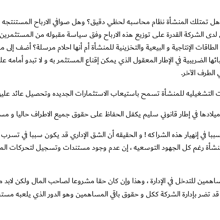
تمتلك المنشأة نظام محاسبه لحظي دقيق؟ وهل صوافي الارباح المستنتجه منه ح
لدى الشركة القدرة على توزيع هذه الارباح وفق سياسة مقبوله من المستثمرين
قات الإنتاجية و البيعية والتخزينية للمنشأة أم أنها احلام مرسلة؟ أضف إلى ما
لضريبية في الإطار المعقول الذي يمكن إقناع المستثمر به و لا تبدو أمامه على
 الطرف الآخر.
 التشغيليه للمنشأة تسمح باستيعاب الاستثمارات الجديده وتحصيل عائد عليها يع
ة ميلادها في إطار قانوني سليم يكفل الحفاظ على حقوق جميع الاطراف حاليا و مست
ا في إنهيار هذه الشراكه ! و الحقيقه أن الشق الإداري قد يكون سببا في تسرب
منشأة رغم كل الجهود التوسعيه ، إن عدم وجود مستندات وتسجيل لتحركات ال
اهمين للتدخل في الإدارة ، وهذا وإن كان حقا مشروعا لصاحب المال ولكن لابد من
قد تضر بإدارة الشركة ككل و حقوق باقي المساهمين وهو الدور الذي يلعبه مستش