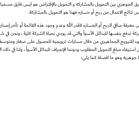
رق الجوهري بين التمويل بالمشاركه و التمويل بالإقتراض هو ليس فارق مسميا
تائج الاعمال من ربح أو خساره فهذا هو التمويل بالمشاركة.
معرفة صافي الربح أو الخساره لاقدر الله وعدم وجود هذه القائمة أو تأخر إصداره
تدفع بنفسها للبدائل الأسوأ والتي قد يودي بحياة الشركة كلية ، ونحن في شر
اللجوء للترويج الجماهيري من خلال مسارات ترويجيه للحصول على صغار ومتوس
ستيفاء مبلغ التمويل المطلوب ودونما الإنجراف للبدائل الأسوأ ، ولنا في ذلك 
ا جوهريه وهو ما افصله كما يلي:ـ