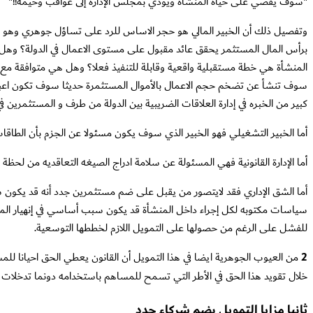
"سوف يقضي على حياة المنشأة ويودي بمجلس الإدارة إلى عواقب وخيمه!!"
وتفصيل ذلك أن الخبير المالي هو حجر الاساس للرد على تساؤل جوهري وهو هل 
برأس المال المستثمر يحقق عائد مقبول على مستوى الاعمال في الدولة؟ وهل 
المنشأة هي خطة مستقبلية واقعية وقابلة للتنفيذ فعلا؟ وهل هي متوافقة مع الطا
سوف تنشأ عن تضخم حجم الاعمال بالأموال المستثمرة حديثا سوف تكون اعبائها ا
كبير من الخبره في إدارة العلاقات الضريبية بين الدولة من طرف و المستثمرين في
أما الخبير التشغيلي فهو الخبير الذي سوف يكون مسئولا عن الجزم بأن الطاقات
أما الإدارة القانونية فهي المسئولة عن سلامة ادراج الصيغه التعاقديه من لحظ
أما الشق الإداري فقد لايتصور من يقبل على ضم مستثمرين جدد أنه قد يكون سبب
سياسات مكتوبه لكل إجراء داخل المنشأة قد يكون سبب أساسي في إنهيار ال
للفشل على الرغم من حصولها على التمويل اللازم لخططها التوسعية.
2
من العيوب الجوهرية ايضا في هذا التمويل أن القانون يعطي الحق احيانا للمس
خلال تقويد هذا الحق في الأطر التي تسمح للمساهم باستخدامه دونما تدخلات 
ثانيا مزايا التمويل بضم شركاء جدد