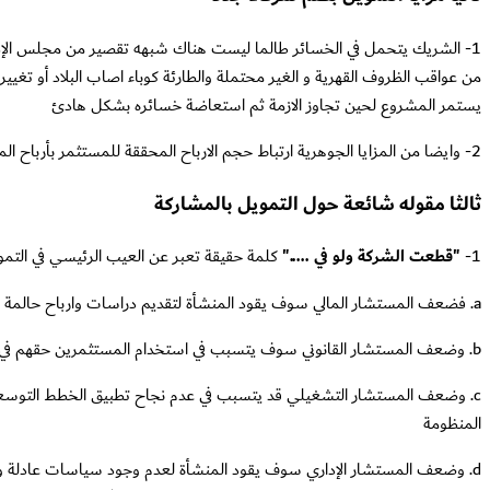
1- الشريك يتحمل في الخسائر طالما ليست هناك شبهه تقصير من مجلس الإدارة 
من عواقب الظروف القهرية و الغير محتملة والطارئة كوباء اصاب البلاد أو تغيي
يستمر المشروع لحين تجاوز الازمة ثم استعاضة خسائره بشكل هادئ
2- وايضا من المزايا الجوهرية ارتباط حجم الارباح المحققة للمستثمر بأرباح المنشأة وعدم تجاوزها للسحب من راس المال نتيجة وجود اتفاقات مرتبطة بأن العائد على رأس المال وليس أن العائد على نتيجة اعمال المنشأة
ثالثا مقوله شائعة حول التمويل بالمشاركة
1-
"قطعت الشركة ولو في ....."
كلمة حقيقة تعبر عن العيب الرئيسي في التموي
a. فضعف المستشار المالي سوف يقود المنشأة لتقديم دراسات وارباح حالمة تفشل في تحقيقها على الأرض و بالتالي الإضرار بسمعه المنشأة وسمعة مجلس إدارتها، أو على العكس تقديم دراسات متشائمة تدفع لنفور المستثمرين.
b. وضعف المستشار القانوني سوف يتسبب في استخدام المستثمرين حقهم في مراقبة أعمال الشركة بشكل يعوق عملها من الاصل، بل ويضيع حقوق باقي الشركاء ، أو على العكس فتح الباب للإدارة لتضييع حق المساهمين.
c. وضعف المستشار التشغيلي قد يتسبب في عدم نجاح تطبيق الخطط التوسعية ا
المنظومة
d. وضعف المستشار الإداري سوف يقود المنشأة لعدم وجود سياسات عادلة واضحة 