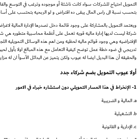
التمويل احتياج للشركات سواء كانت ناشئة أو موجوده وترغب في التوسع والفا
بتحسب نسبة الى راس المال يبقى ده اقتراض و لو الربحيه بتحتسب على أساس ن
ويعتمد التمويل بالمشاركة على وجود قائمة دخل تصدرها الإدارة المالية لاغراض 
شركة ليست لديها إدارة ماليه قويه تعمل على أنظمة محاسبية متطوره هي شركة 
الإفتراضيه وهي وجود قوائم ماليه لحظيه ومن اهم هذه الوسائل التمويليه 
تدريجي في ضوء خطة عمل توضح كيفية التعامل مع هذه المبالغ اولا بأول لحين ا
والحقيقه أن هذا البديل ايضا له عيوب ولكن يتميز عن البدائل الأسوأ ان له مزاي
أولا عيوب التمويل بضم شركاء جدد
1- الإنخراط في هذا المسار التمويلي دون استشاره خبراء في الامور
a. المالية و الضريبية
b. التشغيلية
c. الإدارية و القانونية