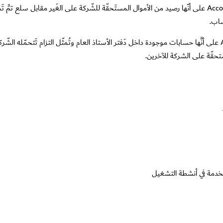
تعرّف الحسابات المَدينة والتي تُسمى Account receivable على أنّها رصيد من الأموال المستَحقّة للشّركة ع
ساب.
تعرّف الذّمم الدائنة والتي يُطلق عليها Account payable على أنَّها حسابات موجودة داخل دَفتر الأستاذ العام وتُ
تخدمة في أنشطة التشغيل