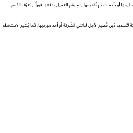
لى الغَير مقابل سلع تمَّ تَسليمها أو خَدمات تم تَقديمها ولم يقم العميل بدفعها فوراً، وتعرّف الذّمم
مثّل التزام تَتحمّله الشّركة لتَسديد دَين قَصير الأجَل لدائني الشّركة أو أحد مورديها، كَما يُشير الاستخدام