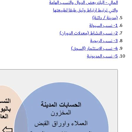
المالي - اليك بعض الدوال والنسب الهامة
والتي ترتبط ارتباط وثيق طبقا لطبيعتها
(مدينة / دائنة)
1- نسب السيولة
2- نسب النشاط (معدلات الدوران)
3- نسب الربحية
4- نسب الاستثمار (السوق)
5- نسب المديونية