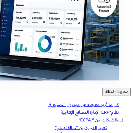
محتويات المقالة:
كل ما تُريد معرفته عن موديول التصنيع فى
نظام"ERP" لإدارة المصانع الإنتاجية
والشركات من " ECPA"
تعتبر الفجوة بين "صالة الإنتاج"