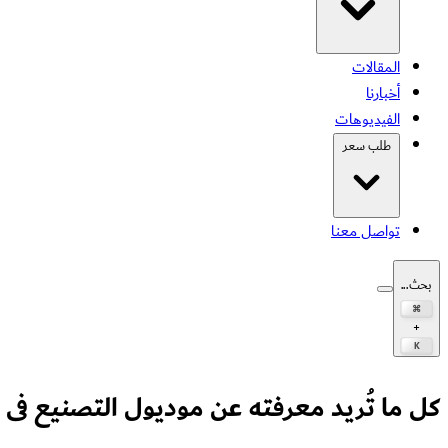
المقالات
أخبارنا
الفيديوهات
طلب سعر
تواصل معنا
بحث...
⌘
+
K
كل ما تُريد معرفته عن موديول التصنيع فى نظام"ERP" لإدارة المصانع الإنتاجية والشركات 