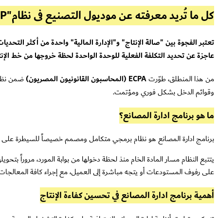
كل ما تُريد معرفته عن موديول التصنيع فى نظام"ERP" لإدارة المصانع الإنتاجية والشركات من " ECPA"
تعتبر الفجوة بين "صالة الإنتاج" و"الإدارة المالية" واحدة من أكثر التحدي
عاجزة عن تحديد التكلفة الفعلية للوحدة الواحدة لحظة خروجها من خط الإنت
من هذا المنطلق، طوّرت
ECPA (المحاسبون القانونيون المصريون)
ضمن نظا
وقوائم الدخل بشكل فوري ومؤتمت.
ما هو برنامج ادارة المصانع؟
برنامج ادارة المصانع هو نظام برمجي متكامل ومصمم خصيصاً للسيطرة على الد
يتتبع النظام مسار المادة الخام منذ لحظة دخولها من بوابة المورد، مروراً بتحوي
على رفوف المستودعات أو يتجه مباشرة إلى العميل، مع إجراء كافة المعالجا
أهمية برنامج ادارة المصانع في تحسين كفاءة الإنتاج