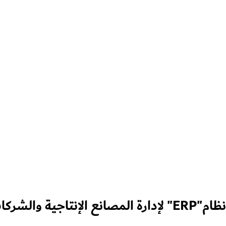
من " ECPA"