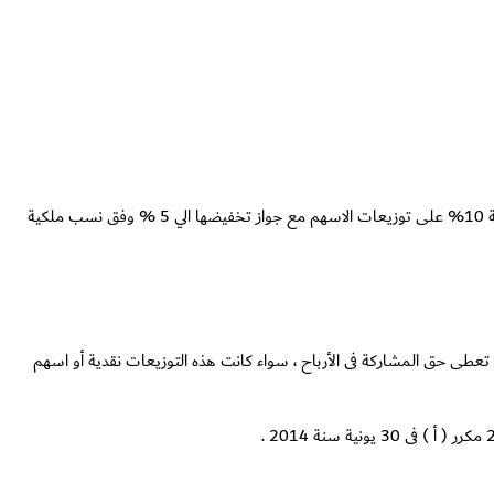
شهدت سنة 2014 فى منتصفها حدثا ضريبيا جديداً وهو صدور القرار بقانون (53) لسنة2014 والمعروف أعلاميا بقانون تعاملات البورصة ويقضى بفرض ضريبة 10% على توزيعات الاسهم مع جواز تخفيضها الي 5 % وفق نسب ملكية
عطى حق المشاركة فى الأرباح ، سواء كانت هذه التوزيعات نقدية أو اسهم