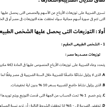
نطاق سريان الضريبةوأسعارها :
تسرى الضريبة على توزيعات الأرباح عن الأسهم والحصص التى يحصل عليها الاشــ
التى تتم فى صورة أسهم مجانية سواء تحققت هذه التوزيعات فى مصر أو فى الخا
أولا : التوزيعات التى يحصل عليها الشخص
1 - الشخص الطبيعى المقيم :
توزيعات مصــــدرها مصر :
يتحدد وعاء الضريبة على توزيعات الأرباح المنصوص عليها فى المادة (46 مكرر اً ) من قانون الضريبه على الدخل بالنسبة لما يحصل عليه الشخص الطبيعى المقيم :
A
. الذى لا يزاول نشاطًا خاضعًا للضريبة خلال السنة الضريبية فى مصر وفقًا لما تقرره السلطة ا
B
. الذى يزاول نشاط خاضع للضريبه بسعر 10 % بدون اية تخفيضات.
C
. يتم خصم 1 % تحت الحساب من الجهة التى قدمت التوزيع ويتم توريدها لمصلحة الضرائب
D
. تخفض الضريبة الى - 5% إذا تحققت الشروط التالية : أن تزيد نسبة المساهمة فى الشركة القائمة بالتوزيع على 25 % و الا تقل مدة حيازة الحصة او الاسهم عن سنتين.