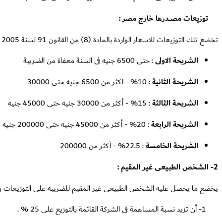
توزيعات مصـــدرها خارج مصر :
تخضع تلك التوزيعات للاسعار الواردة بالمادة (8) من القانون 91 لسنة 2005 بعد تعديلها بموجب المادة الاولى من القرار بقانون 96 لسنة 2015 الصادر فى 20 أغسطس 2015 :
الشريحة الاولى
: حتى 6500 جنيه فى السنة معفاة من الضريبة
الشريحـة الثانية
: 10% - اكثر من 6500 جنيه حتى 30000
الشريحـة الثالثة
: 15% - أكثر من 30000 جنيه حتى 45000 جنيه
الشريحة الرابعة
: 20% - أكثر من 45000 جنيه حتى 200000 جنيه
ا
لشريحة الخامسة
: 22.5% - أكثر من 200000
2- الشخص الطبيعى غير المقيم :
يخضع ما يحصل عليه الشخص الطبيعى غير المقيم للضريبه على التوزيعات بسعر 10% ويتم حجز الضريبه وتوريدها لمصلحة الضرائب من الجهة التى تنفذ المعاملة ، تخفض الضريبة الى 5 % إذا تحققت الش
1- أن تزيد نسبة المساهمة فى الشركة القائمة بالتوزيع على 25 % .