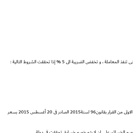
يخضع ما يحصل عليه الشخص الاعتبارى للضريبه على التوزيعات المنصوص عليها فى المادة (49) بالفقرة الاولى من القانون 91 لسنة 2005 والمعدله بالماده الاولى من القرار بقانون96 لسنة2015 الصادر فى 20 أغسطس 2015 بسعر
 على تلك التوزيعات وفى حدود الضريبة المصرية وفق أحكام المادة (54) من القانون 19 لسنة 2005 ، وعدم جواز خصم الخسائر، على ان لا يتم خصم خسارة تحققت فى دولة