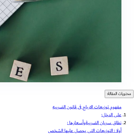
محتويات المقالة:
مفهوم توزيعات الارباح فى قانون الضريبه
على الدخل:
نطاق سريان الضريبةوأسعارها :
أولا : التوزيعات التى يحصل عليها الشخص