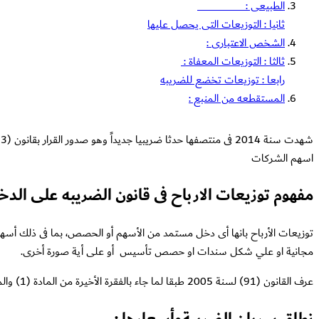
الطبيعى :
ثانيا : التوزيعات التى يحصل عليها
الشخص الاعتبارى :
ثالثا : التوزيعات المعفاة :
رابعا : توزيعات تخضع للضريبه
المستقطعه من المنبع :
اسهم الشركات
مفهوم توزيعات الارباح فى قانون الضريبه على الدخ
توزيعات الأرباح بانها أى دخل مستمد من الأسهم أو الحصص، بما فى ذلك أسهم 
مجانية او علي شكل سندات او حصص تأسيس أو على أية صورة أخرى.
عرف القانون (91) لسنة 2005 طبقا لما جاء بالفقرة الأخيرة من المادة (1) والمضافة بالقرار بقانون رقم ( 53) لسنة 2014 المنشور بالجريدة الرسمية العدد 26 مكرر ( أ ) فى 30 يونية سنة 2014 .