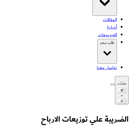
المقالات
أخبارنا
الفيديوهات
طلب سعر
تواصل معنا
بحث...
⌘
+
K
الضريبة علي توزيعات الارباح