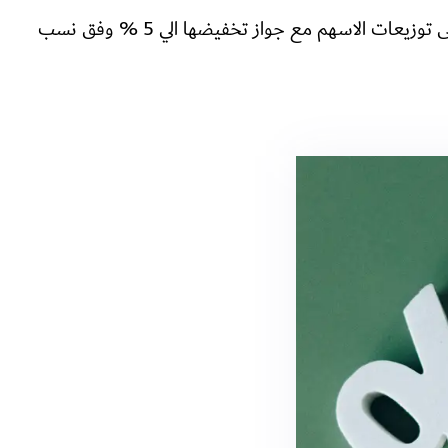
سنة 2014 صدور القرار بقانون (53) لسنه2014 والمعروف أعلاميا بقانون تعاملات البورصة ويقضى بفرض ضريبة 10% على توزيعات الاسهم مع جواز تخفيضها الي 5 % وفق نسب